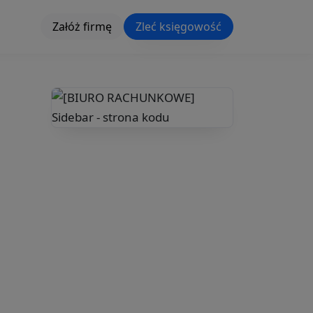
Załóż firmę
Zleć księgowość