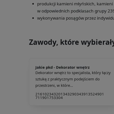
produkcji kamieni młyńskich, kamieni
w odpowiednich podklasach grupy 23
wykonywania posągów przez indywidu
Zawody, które wybierał
Jakie pkd -
Dekorator wnętrz
Dekorator wnętrz to specjalista, który łączy
sztukę z praktycznym podejściem do
przestrzeni, w które...
216102
343201
343290
343913
524901
711901
753304