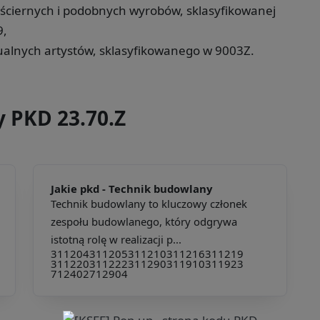
 ściernych i podobnych wyrobów, sklasyfikowanej
9,
alnych artystów, sklasyfikowanego w 9003Z.
y PKD 23.70.Z
Jakie pkd -
Technik budowlany
Technik budowlany to kluczowy członek
zespołu budowlanego, który odgrywa
istotną rolę w realizacji p...
311204
311205
311210
311216
311219
311220
311222
311290
311910
311923
712402
712904