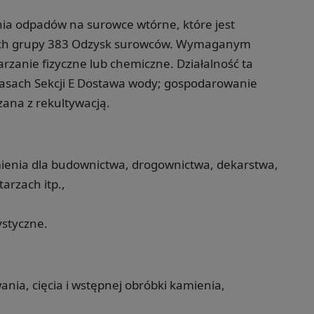
nia odpadów na surowce wtórne, które jest
ach grupy 383 Odzysk surowców. Wymaganym
rzanie fizyczne lub chemiczne. Działalność ta
lasach Sekcji E Dostawa wody; gospodarowanie
zana z rekultywacją.
mienia dla budownictwa, drogownictwa, dekarstwa,
rzach itp.,
styczne.
nia, cięcia i wstępnej obróbki kamienia,