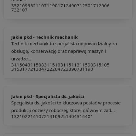
352109
352110
711901
712490
712501
712906
732107
Jakie pkd -
Technik mechanik
Technik mechanik to specjalista odpowiedzialny za
obsługę, konserwację oraz naprawę maszyn i
urządze...
311504
311508
311510
311511
311590
315105
315317
721304
722204
723390
731190
Jakie pkd -
Specjalista ds. jakości
Specjalista ds. jakości to kluczowa postać w procesie
produkcji odzieży roboczej, której głównym zad...
132102
214107
214109
251404
314401