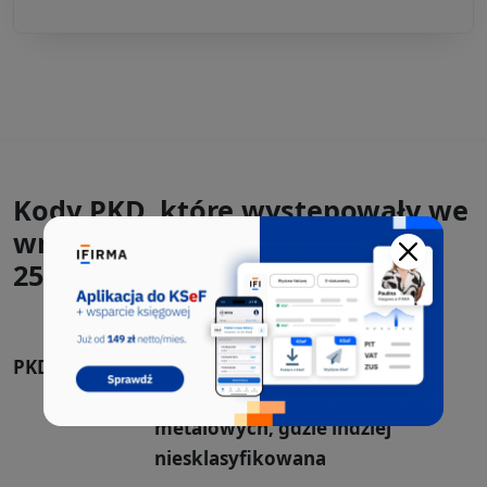
Kody PKD, które występowały we
wnioskach CEIDG-1 razem z
25.94.Z:
PKD 25.99.Z
Produkcja pozostałych
gotowych wyrobów
metalowych, gdzie indziej
niesklasyfikowana