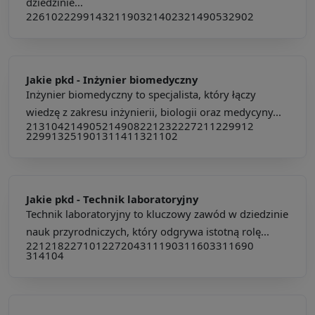
dziedzinie...
226102
229914
321190
321402
321490
532902
Jakie pkd -
Inżynier biomedyczny
Inżynier biomedyczny to specjalista, który łączy
wiedzę z zakresu inżynierii, biologii oraz medycyny...
213104
214905
214908
221232
227211
229912
229913
251901
311411
321102
Jakie pkd -
Technik laboratoryjny
Technik laboratoryjny to kluczowy zawód w dziedzinie
nauk przyrodniczych, który odgrywa istotną rolę...
221218
227101
227204
311190
311603
311690
314104