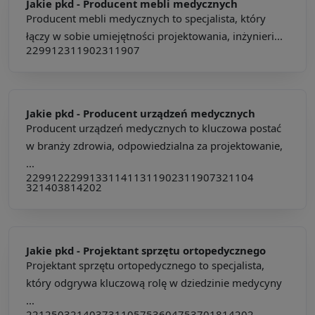
Jakie pkd -
Producent mebli medycznych
Producent mebli medycznych to specjalista, który
łączy w sobie umiejętności projektowania, inżynieri...
229912
311902
311907
Jakie pkd -
Producent urządzeń medycznych
Producent urządzeń medycznych to kluczowa postać
w branży zdrowia, odpowiedzialna za projektowanie,
...
229912
229913
311411
311902
311907
321104
321403
814202
Jakie pkd -
Projektant sprzętu ortopedycznego
Projektant sprzętu ortopedycznego to specjalista,
który odgrywa kluczową rolę w dziedzinie medycyny
...
221250
321403
731105
753604
753701
814202