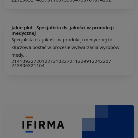
Jakie pkd -
Specjalista ds. jakości w produkcji
medycznej
Specjalista ds. jakości w produkcji medycznej to
kluczowa postać w procesie wytwarzania wyrobów
medy...
214109
227201
227210
227211
229912
242207
243306
321104