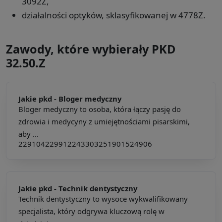
3092Z,
działalności optyków, sklasyfikowanej w 4778Z.
Zawody, które wybierały PKD
32.50.Z
Jakie pkd -
Bloger medyczny
Bloger medyczny to osoba, która łączy pasję do
zdrowia i medycyny z umiejętnościami pisarskimi,
aby ...
229104
229912
243303
251901
524906
Jakie pkd -
Technik dentystyczny
Technik dentystyczny to wysoce wykwalifikowany
specjalista, który odgrywa kluczową rolę w