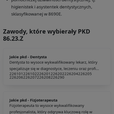
higienistek i asystentek dentystycznych,
sklasyfikowanej w 8690E.
Zawody, które wybierały PKD
86.23.Z
Jakie pkd -
Dentysta
Dentysta to wysoce wykwalifikowany lekarz, który
specjalizuje się w diagnostyce, leczeniu oraz profi...
226101
226102
226201
226202
226204
226205
226206
226207
226208
226290
Jakie pkd -
Fizjoterapeuta
Fizjoterapeuta to wysoce wykwalifikowany
profesjonalista, który odgrywa kluczową rolę w