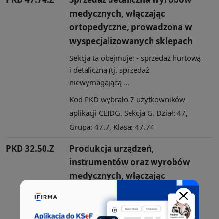
medycznych, włączając
ortopedyczne, prowadzona w
wyspecjalizowanych sklepach
Sekcja ta obejmuje: - sprzedaż hurtową
i detaliczną (tj. sprzedaż
niewymagającą ...
Kod PKD wybrało 7 użytkowników
aplikacji CEIDG. Sekcja G, Dział: 47,
Grupa: 47.7, Klasa: 47.74
PKD 32.50.Z
Produkcja urządzeń,
instrumentów oraz wyrobów
medycznych, włączając
dentystyczne
Przez działalność wytwórczą rozumie
się fizyczne lub chemiczne