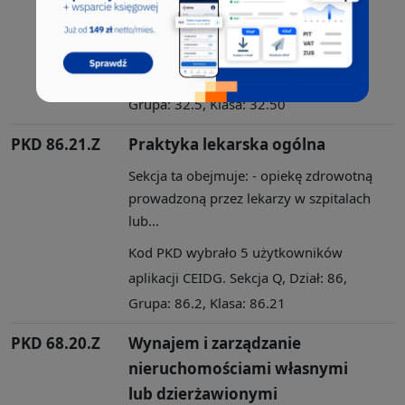
przetwarzanie sur...
Kod PKD wybrało 6 użytkowników
aplikacji CEIDG. Sekcja C, Dział: 32,
Grupa: 32.5, Klasa: 32.50
PKD 86.21.Z
Praktyka lekarska ogólna
Sekcja ta obejmuje: - opiekę zdrowotną
prowadzoną przez lekarzy w szpitalach
lub...
Kod PKD wybrało 5 użytkowników
aplikacji CEIDG. Sekcja Q, Dział: 86,
Grupa: 86.2, Klasa: 86.21
PKD 68.20.Z
Wynajem i zarządzanie
nieruchomościami własnymi
lub dzierżawionymi