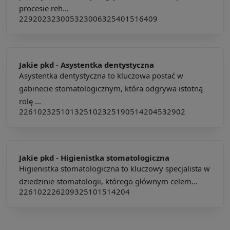
procesie reh...
229202
323005
323006
325401
516409
Jakie pkd -
Asystentka dentystyczna
Asystentka dentystyczna to kluczowa postać w
gabinecie stomatologicznym, która odgrywa istotną
rolę ...
226102
325101
325102
325190
514204
532902
Jakie pkd -
Higienistka stomatologiczna
Higienistka stomatologiczna to kluczowy specjalista w
dziedzinie stomatologii, którego głównym celem...
226102
226209
325101
514204