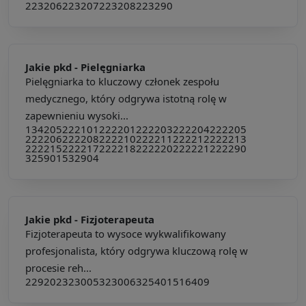
223206
223207
223208
223290
Jakie pkd -
Pielęgniarka
Pielęgniarka to kluczowy członek zespołu
medycznego, który odgrywa istotną rolę w
zapewnieniu wysoki...
134205
222101
222201
222203
222204
222205
222206
222208
222210
222211
222212
222213
222215
222217
222218
222220
222221
222290
325901
532904
Jakie pkd -
Fizjoterapeuta
Fizjoterapeuta to wysoce wykwalifikowany
profesjonalista, który odgrywa kluczową rolę w
procesie reh...
229202
323005
323006
325401
516409