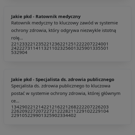
Jakie pkd -
Ratownik medyczny
Ratownik medyczny to kluczowy zawód w systemie
ochrony zdrowia, który odgrywa niezwykle istotną
rolę...
221233
221235
221236
221251
222207
224001
242227
311411
321102
325601
325901
335501
532904
Jakie pkd -
Specjalista ds. zdrowia publicznego
Specjalista ds. zdrowia publicznego to kluczowa
postać w systemie ochrony zdrowia, której głównym
ce...
134290
221214
221216
221268
222207
226203
226209
227207
227212
228211
229102
229104
229105
229901
325902
334402