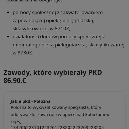
pomocy społecznej z zakwaterowaniem
zapewniającej opiekę pielęgniarską,
sklasyfikowanej w 8710Z,
działalności domów pomocy społecznej z
minimalną opieką pielęgniarską, sklasyfikowanej
w 8730Z.
Zawody, które wybierały PKD
86.90.C
Jakie pkd -
Położna
Położna to wykwalifikowany specjalista, który
odgrywa kluczową rolę w opiece nad kobietami w
ciąży, ...
134206
223101
223201
223202
223203
223205