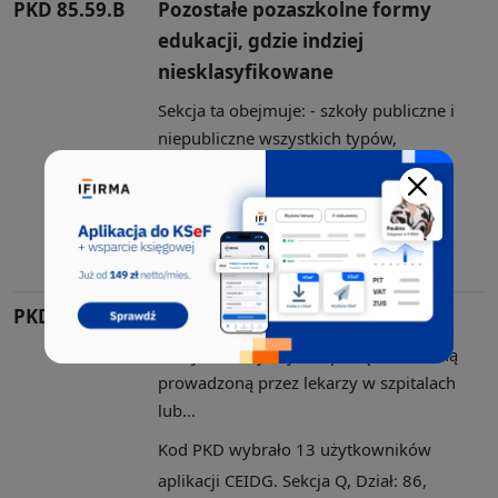
PKD 85.59.B
Pozostałe pozaszkolne formy
edukacji, gdzie indziej
niesklasyfikowane
Sekcja ta obejmuje: - szkoły publiczne i
niepubliczne wszystkich typów,
prowadzo...
Kod PKD wybrało 14 użytkowników
aplikacji CEIDG. Sekcja P, Dział: 85,
Grupa: 85.5, Klasa: 85.59
PKD 86.90.D
Działalność paramedyczna
Sekcja ta obejmuje: - opiekę zdrowotną
prowadzoną przez lekarzy w szpitalach
lub...
Kod PKD wybrało 13 użytkowników
aplikacji CEIDG. Sekcja Q, Dział: 86,