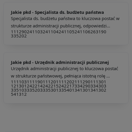
Jakie pkd -
Specjalista ds. budżetu państwa
Specjalista ds. budżetu państwa to kluczowa postać w
strukturze administracji publicznej, odpowiedzi...
111290
241103
241104
241105
241106
263190
335202
Jakie pkd -
Urzędnik administracji publicznej
Urzędnik administracji publicznej to kluczowa postać
w strukturze państwowej, pełniąca istotną rolę ...
111103
111190
111201
111202
111290
111301
121301
242214
242215
242217
334290
334303
335103
335203
335301
335401
341301
341302
541312