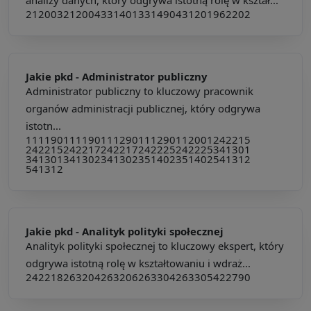
212003
212004
331401
331490
431201
962202
Jakie pkd -
Administrator publiczny
Administrator publiczny to kluczowy pracownik
organów administracji publicznej, który odgrywa
istotn...
111190
111190
111290
111290
112001
242215
242215
242217
242217
242225
242225
341301
341301
341302
341302
351402
351402
541312
541312
Jakie pkd -
Analityk polityki społecznej
Analityk polityki społecznej to kluczowy ekspert, który
odgrywa istotną rolę w kształtowaniu i wdraż...
242218
263204
263206
263304
263305
422790