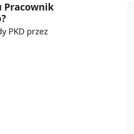
u
Pracownik
o?
dy PKD przez