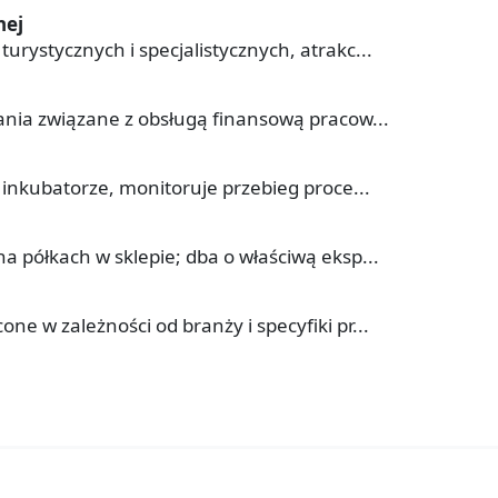
nej
urystycznych i specjalistycznych, atrakc...
dania związane z obsługą finansową pracow...
w inkubatorze, monitoruje przebieg proce...
a półkach w sklepie; dba o właściwą eksp...
ne w zależności od branży i specyfiki pr...