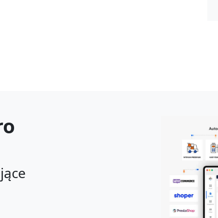
ro
ające