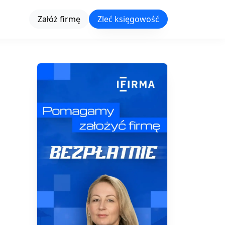
Załóż firmę
Zleć księgowość