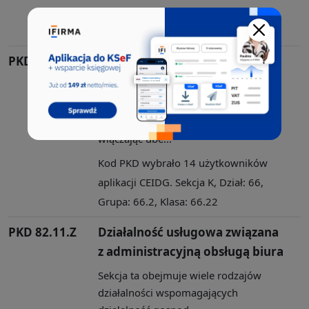
aplikacji CEIDG. Sekcja M, Dział: 70,
Grupa: 70.2, Klasa: 70.22
PKD 66.22.Z
Działalność agentów i
brokerów ubezpieczeniowych
Sekcja ta obejmuje: - działalność
związaną z usługami finansowymi,
włączając ube...
Kod PKD wybrało 14 użytkowników
aplikacji CEIDG. Sekcja K, Dział: 66,
Grupa: 66.2, Klasa: 66.22
PKD 82.11.Z
Działalność usługowa związana
z administracyjną obsługą biura
Sekcja ta obejmuje wiele rodzajów
działalności wspomagających