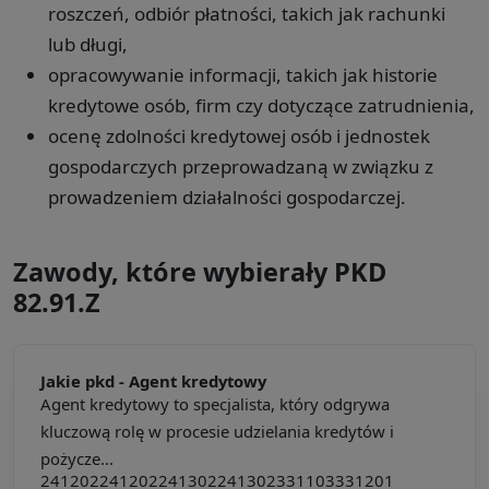
roszczeń, odbiór płatności, takich jak rachunki
lub długi,
opracowywanie informacji, takich jak historie
kredytowe osób, firm czy dotyczące zatrudnienia,
ocenę zdolności kredytowej osób i jednostek
gospodarczych przeprowadzaną w związku z
prowadzeniem działalności gospodarczej.
Zawody, które wybierały PKD
82.91.Z
Jakie pkd -
Agent kredytowy
Agent kredytowy to specjalista, który odgrywa
kluczową rolę w procesie udzielania kredytów i
pożycze...
241202
241202
241302
241302
331103
331201