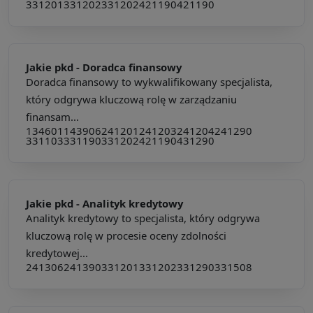
331201
331202
331202
421190
421190
Jakie pkd -
Doradca finansowy
Doradca finansowy to wykwalifikowany specjalista,
który odgrywa kluczową rolę w zarządzaniu
finansam...
134601
143906
241201
241203
241204
241290
331103
331190
331202
421190
431290
Jakie pkd -
Analityk kredytowy
Analityk kredytowy to specjalista, który odgrywa
kluczową rolę w procesie oceny zdolności
kredytowej...
241306
241390
331201
331202
331290
331508