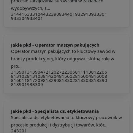
procesie zarządzania surowcami w zakładach
wydobywczych, s...
314416
333104
432390
834401
932913
933301
933304
933401
Jakie pkd -
Operator maszyn pakujących
Operator maszyn pakujących to kluczowy zawód w
branży produkcyjnej, który odgrywa istotną rolę w
pro...
313901
313904
721202
722306
811113
812206
813102
813103
814204
815602
816004
816008
816011
817209
818290
818302
818303
818390
818901
933309
Jakie pkd -
Specjalista ds. etykietowania
Specjalista ds. etykietowania to kluczowy pracownik w
procesie produkcji i dystrybucji towarów, któr...
243201