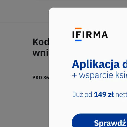
Kody PKD, które wys
wnioskach CEIDG-1 ra
PKD 86.22.Z
Praktyka lekarska specj
Sekcja ta obejmuje: - opiekę
szpitalach lub...
Kod PKD wybrało 1 użytkownik
Grupa: 86.2, Klasa: 86.22