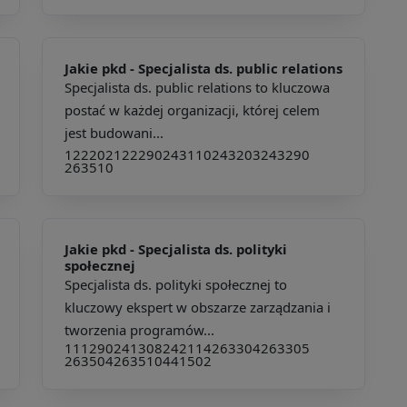
Jakie pkd -
Specjalista ds. public relations
Specjalista ds. public relations to kluczowa
postać w każdej organizacji, której celem
jest budowani...
122202
122290
243110
243203
243290
263510
Jakie pkd -
Specjalista ds. polityki
społecznej
Specjalista ds. polityki społecznej to
kluczowy ekspert w obszarze zarządzania i
tworzenia programów...
111290
241308
242114
263304
263305
263504
263510
441502