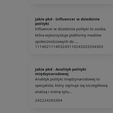
Jakie pkd -
Influencer w dziedzinie
polityki
Influencer w dziedzinie polityki to osoba,
która wykorzystuje platformy mediów
społecznościowych do ...
111402
111403
243110
243203
334303
Jakie pkd -
Analityk polityki
międzynarodowej
Analityk polityki międzynarodowej to
specjalista, który zajmuje się szczegółową
analizą i oceną sytu...
242224
263304