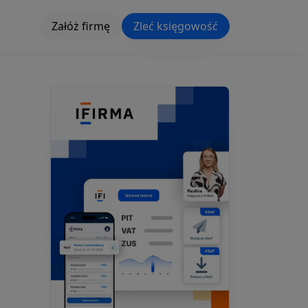
Załóż firmę
Zleć księgowość