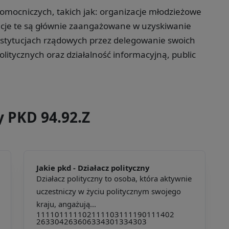
 pomocniczych, takich jak: organizacje młodzieżowe
zacje te są głównie zaangażowane w uzyskiwanie
stytucjach rządowych przez delegowanie swoich
litycznych oraz działalność informacyjną, public
y PKD 94.92.Z
Jakie pkd -
Działacz polityczny
Działacz polityczny to osoba, która aktywnie
uczestniczy w życiu politycznym swojego
kraju, angażują...
111101
111102
111103
111190
111402
263304
263606
334301
334303