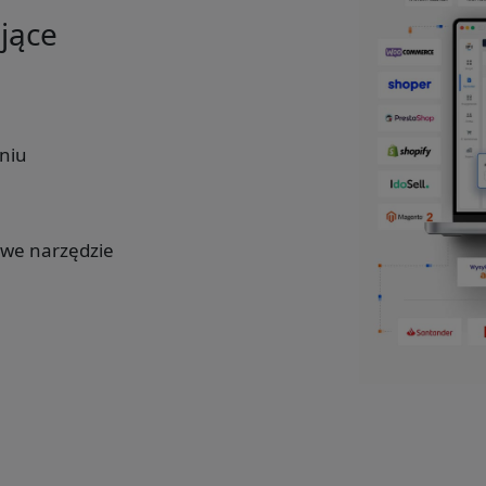
ające
niu
u
owe narzędzie