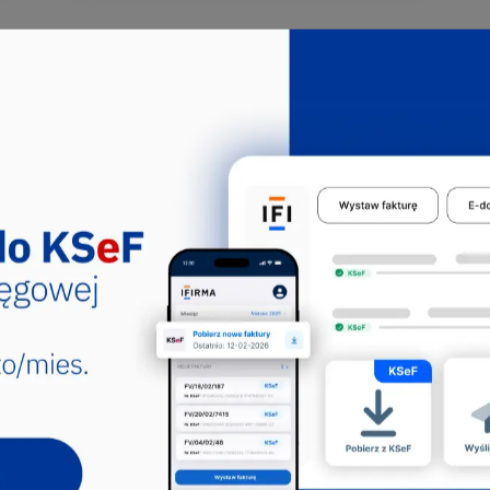
tępowały we
zem z 94.92.Z:
alistyczna
 zdrowotną prowadzoną przez lekarzy w
ów aplikacji CEIDG. Sekcja Q, Dział: 86,