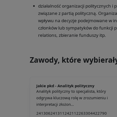
działalność organizacji politycznych i
związane z partią polityczną. Organi
wpływu na decyzje podejmowane w in
członków lub sympatyków do funkcji po
relations, zbieranie funduszy itp.
Zawody, które wybierał
Jakie pkd -
Analityk polityczny
Analityk polityczny to specjalista, który
odgrywa kluczową rolę w zrozumieniu i
interpretacji złożon...
241306
241311
242112
263304
422790