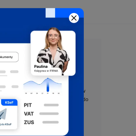
Załóż firmę
bezpłatnie
z pomocą ekspertów
Oferujemy bezpłatne wsparcie w
całym procesie rejestracji firmy do
CEIDG, US, ZUS i VAT.
Skorzystaj z darmowej pomocy,
którą oferujemy w ramach