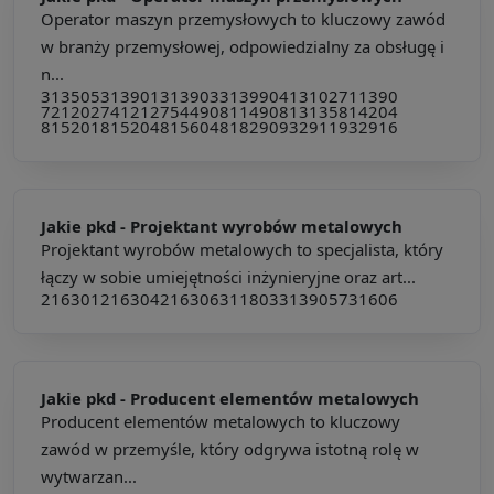
Operator maszyn przemysłowych to kluczowy zawód
w branży przemysłowej, odpowiedzialny za obsługę i
n...
313505
313901
313903
313990
413102
711390
721202
741212
754490
811490
813135
814204
815201
815204
815604
818290
932911
932916
Jakie pkd -
Projektant wyrobów metalowych
Projektant wyrobów metalowych to specjalista, który
łączy w sobie umiejętności inżynieryjne oraz art...
216301
216304
216306
311803
313905
731606
Jakie pkd -
Producent elementów metalowych
Producent elementów metalowych to kluczowy
zawód w przemyśle, który odgrywa istotną rolę w
wytwarzan...