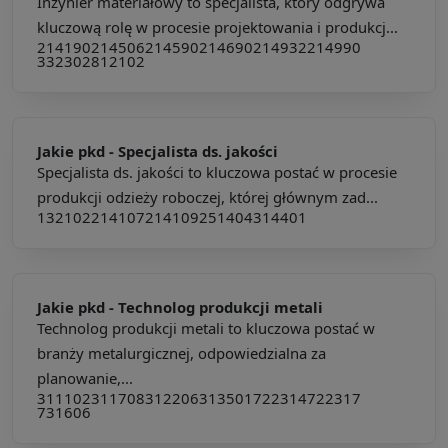
Inżynier materiałowy to specjalista, który odgrywa
kluczową rolę w procesie projektowania i produkcj...
214190
214506
214590
214690
214932
214990
332302
812102
Jakie pkd -
Specjalista ds. jakości
Specjalista ds. jakości to kluczowa postać w procesie
produkcji odzieży roboczej, której głównym zad...
132102
214107
214109
251404
314401
Jakie pkd -
Technolog produkcji metali
Technolog produkcji metali to kluczowa postać w
branży metalurgicznej, odpowiedzialna za
planowanie,...
311102
311708
312206
313501
722314
722317
731606