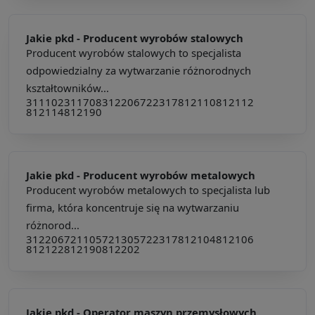
Jakie pkd -
Producent wyrobów stalowych
Producent wyrobów stalowych to specjalista
odpowiedzialny za wytwarzanie różnorodnych
kształtowników...
311102
311708
312206
722317
812110
812112
812114
812190
Jakie pkd -
Producent wyrobów metalowych
Producent wyrobów metalowych to specjalista lub
firma, która koncentruje się na wytwarzaniu
różnorod...
312206
721105
721305
722317
812104
812106
812122
812190
812202
Jakie pkd -
Operator maszyn przemysłowych