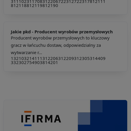
311102
311708
312206
722312
722317
812111
812118
812119
812190
Jakie pkd -
Producent wyrobów przemysłowych
Producent wyrobów przemysłowych to kluczowy
gracz w łańcuchu dostaw, odpowiedzialny za
wytwarzanie r...
132103
214111
312206
312209
312305
314409
332302
754903
814201