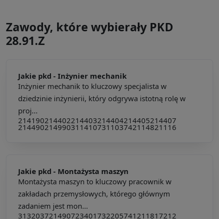
Zawody, które wybierały PKD
28.91.Z
Jakie pkd -
Inżynier mechanik
Inżynier mechanik to kluczowy specjalista w
dziedzinie inżynierii, który odgrywa istotną rolę w
proj...
214190
214402
214403
214404
214405
214407
214490
214990
311410
731103
742114
821116
Jakie pkd -
Montażysta maszyn
Montażysta maszyn to kluczowy pracownik w
zakładach przemysłowych, którego głównym
zadaniem jest mon...
313203
721490
723401
732205
741211
817212