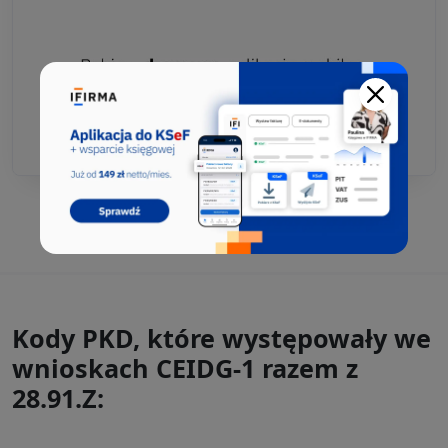
Kody PKD, które występowały we
wnioskach CEIDG-1 razem z
28.91.Z: