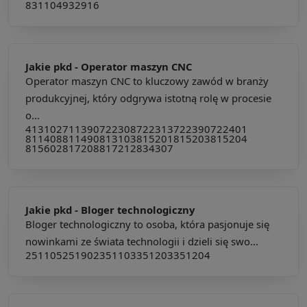
831104
932916
Jakie pkd -
Operator maszyn CNC
Operator maszyn CNC to kluczowy zawód w branży
produkcyjnej, który odgrywa istotną rolę w procesie
o...
413102
711390
722308
722313
722390
722401
811408
811490
813103
815201
815203
815204
815602
817208
817212
834307
Jakie pkd -
Bloger technologiczny
Bloger technologiczny to osoba, która pasjonuje się
nowinkami ze świata technologii i dzieli się swo...
251105
251902
351103
351203
351204