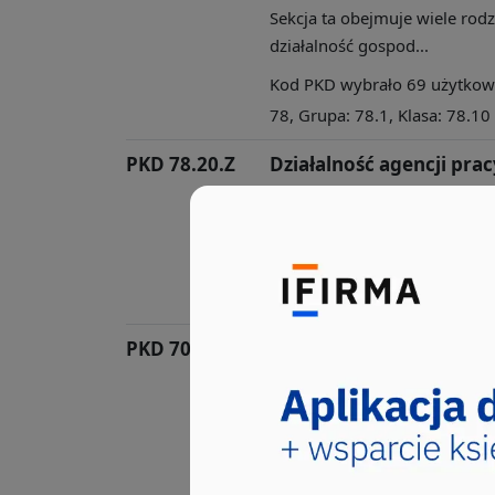
Sekcja ta obejmuje wiele rod
działalność gospod...
Kod PKD wybrało 69 użytkowni
78, Grupa: 78.1, Klasa: 78.10
PKD 78.20.Z
Działalność agencji pra
Sekcja ta obejmuje wiele rod
działalność gospod...
Kod PKD wybrało 44 użytkowni
78, Grupa: 78.2, Klasa: 78.20
PKD 70.22.Z
Pozostałe doradztwo w z
gospodarczej i zarządza
Sekcja ta obejmuje: - działal
wymagającą...
Kod PKD wybrało 42 użytkowni