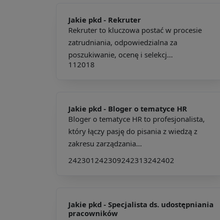
Jakie pkd -
Rekruter
Rekruter to kluczowa postać w procesie
zatrudniania, odpowiedzialna za
poszukiwanie, ocenę i selekcj...
112018
Jakie pkd -
Bloger o tematyce HR
Bloger o tematyce HR to profesjonalista,
który łączy pasję do pisania z wiedzą z
zakresu zarządzania...
242301
242309
242313
242402
Jakie pkd -
Specjalista ds. udostępniania
pracowników