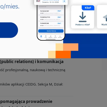
ormy edukacji, gdzie indziej
publiczne i niepubliczne wszystkich typów,
ków aplikacji CEIDG. Sekcja P, Dział:
(public relations) i komunikacja
ność profesjonalną, naukową i techniczną
ków aplikacji CEIDG. Sekcja M, Dział:
wspomagająca prowadzenie