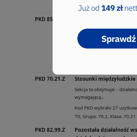
70, Grupa: 70.2, Klasa: 70.22
PKD 85.59.B
Pozostałe pozaszkolne f
niesklasyfikowane
Sekcja ta obejmuje: - szkoły 
prowadzo...
Kod PKD wybrało 29 użytkowni
85, Grupa: 85.5, Klasa: 85.59
PKD 70.21.Z
Stosunki międzyludzkie 
Sekcja ta obejmuje: - działal
wymagającą...
Kod PKD wybrało 27 użytkowni
70, Grupa: 70.2, Klasa: 70.21
PKD 82.99.Z
Pozostała działalność 