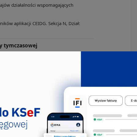
zajów działalności wspomagających
ków aplikacji CEIDG. Sekcja N, Dział:
cy tymczasowej
zajów działalności wspomagających
ków aplikacji CEIDG. Sekcja N, Dział:
akresie prowadzenia działalności
nia
ność profesjonalną, naukową i techniczną
ków aplikacji CEIDG. Sekcja M, Dział: