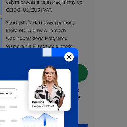
całym procesie rejestracji firmy do
CEIDG, US, ZUS i VAT.
Skorzystaj z darmowej pomocy,
którą oferujemy w ramach
Ogólnopolskiego Programu
Wspierania Przedsiębiorczości.
Załóż firmę z ekspertem
Nasi eksperci odpowiedzą na Twoje
pytania.
Pomoc w rejestracji firmy
jest bezpłatna.