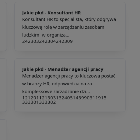
Jakie pkd -
Konsultant HR
Konsultant HR to specjalista, który odgrywa
kluczową rolę w zarządzaniu zasobami
ludzkimi w organiza...
242303
242304
242309
Jakie pkd -
Menadżer agencji pracy
Menadżer agencji pracy to kluczowa postać
w branży HR, odpowiedzialna za
kompleksowe zarządzanie dzi...
121201
121303
132405
143990
311915
333301
333302