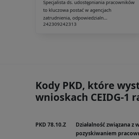
Specjalista ds. udostępniania pracowników
to kluczowa postać w agencjach
zatrudnienia, odpowiedzialn...
242309
242313
Kody PKD, które wys
wnioskach CEIDG-1 ra
PKD 78.10.Z
Działalność związana z 
pozyskiwaniem pracow