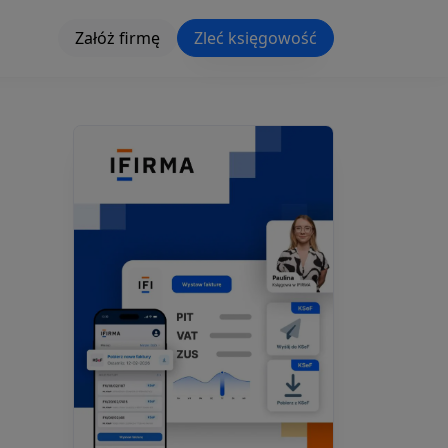
Załóż firmę
Zleć księgowość