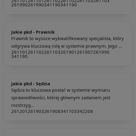
261101
261101
261102
261102
261103
261103
261990
261990
341190
341190
Jakie pkd -
Prawnik
Prawnik to wysoce wykwalifikowany specjalista, który
odgrywa kluczową rolę w systemie prawnym. Jego ...
261101
261102
261103
261901
261907
261990
341190
Jakie pkd -
Sędzia
Sędzia to kluczowa postać w systemie wymiaru
sprawiedliwości, której głównym zadaniem jest
rozstrzyg...
261201
261903
261908
341103
342206