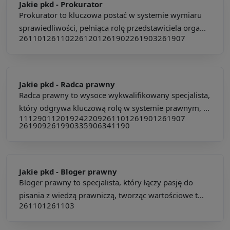
Jakie pkd -
Prokurator
Prokurator to kluczowa postać w systemie wymiaru
sprawiedliwości, pełniąca rolę przedstawiciela orga...
261101
261102
261201
261902
261903
261907
Jakie pkd -
Radca prawny
Radca prawny to wysoce wykwalifikowany specjalista,
który odgrywa kluczową rolę w systemie prawnym, ...
111290
112019
242209
261101
261901
261907
261909
261990
335906
341190
Jakie pkd -
Bloger prawny
Bloger prawny to specjalista, który łączy pasję do
pisania z wiedzą prawniczą, tworząc wartościowe t...
261101
261103