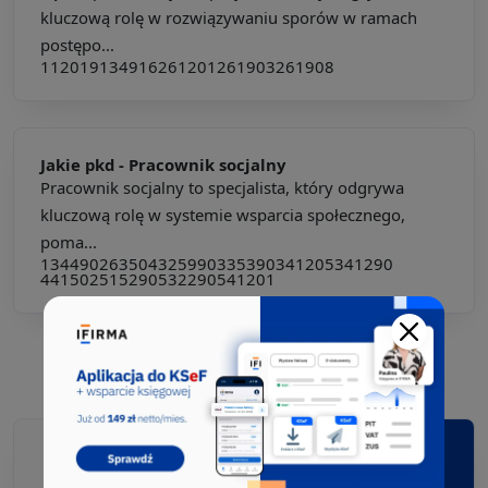
kluczową rolę w rozwiązywaniu sporów w ramach
postępo...
112019
134916
261201
261903
261908
Jakie pkd -
Pracownik socjalny
Pracownik socjalny to specjalista, który odgrywa
kluczową rolę w systemie wsparcia społecznego,
poma...
134490
263504
325990
335390
341205
341290
441502
515290
532290
541201