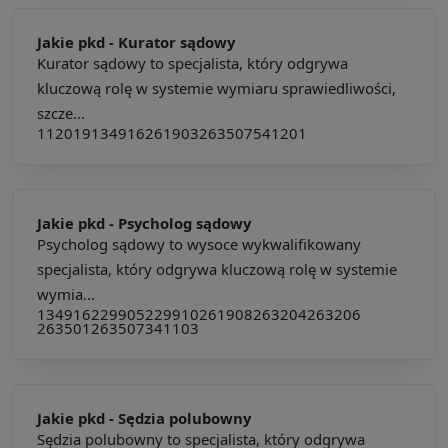
Jakie pkd -
Kurator sądowy
Kurator sądowy to specjalista, który odgrywa
kluczową rolę w systemie wymiaru sprawiedliwości,
szcze...
112019
134916
261903
263507
541201
Jakie pkd -
Psycholog sądowy
Psycholog sądowy to wysoce wykwalifikowany
specjalista, który odgrywa kluczową rolę w systemie
wymia...
134916
229905
229910
261908
263204
263206
263501
263507
341103
Jakie pkd -
Sędzia polubowny
Sędzia polubowny to specjalista, który odgrywa