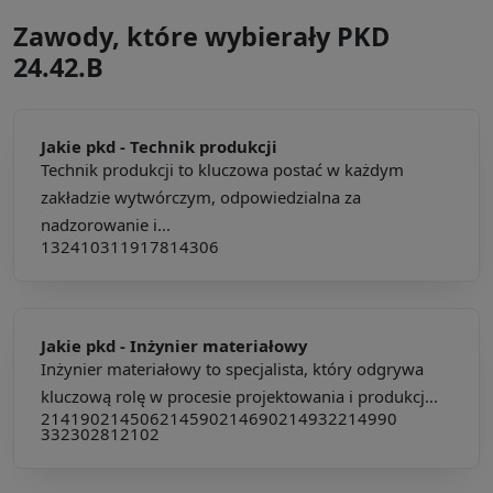
Zawody, które wybierały PKD
24.42.B
Jakie pkd -
Technik produkcji
Technik produkcji to kluczowa postać w każdym
zakładzie wytwórczym, odpowiedzialna za
nadzorowanie i...
132410
311917
814306
Jakie pkd -
Inżynier materiałowy
Inżynier materiałowy to specjalista, który odgrywa
kluczową rolę w procesie projektowania i produkcj...
214190
214506
214590
214690
214932
214990
332302
812102