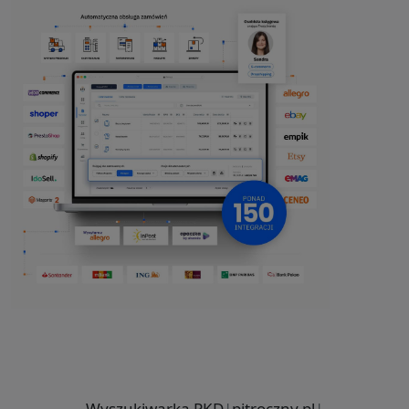
Wyszukiwarka PKD
|
pitroczny.pl
|