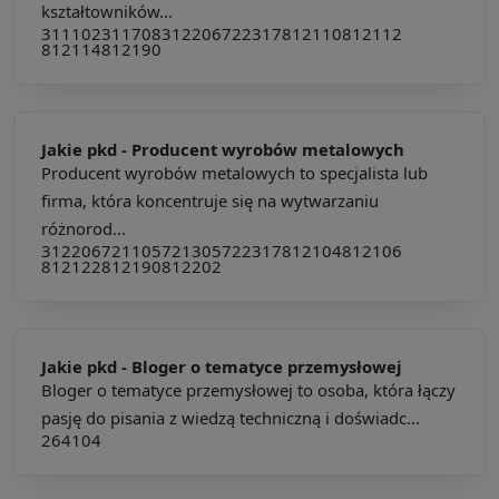
kształtowników...
311102
311708
312206
722317
812110
812112
812114
812190
Jakie pkd -
Producent wyrobów metalowych
Producent wyrobów metalowych to specjalista lub
firma, która koncentruje się na wytwarzaniu
różnorod...
312206
721105
721305
722317
812104
812106
812122
812190
812202
Jakie pkd -
Bloger o tematyce przemysłowej
Bloger o tematyce przemysłowej to osoba, która łączy
pasję do pisania z wiedzą techniczną i doświadc...
264104