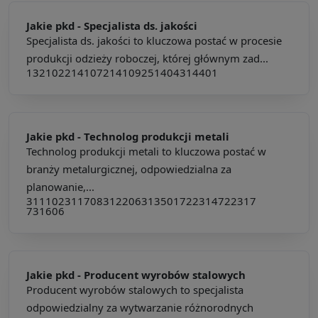
Jakie pkd -
Specjalista ds. jakości
Specjalista ds. jakości to kluczowa postać w procesie
produkcji odzieży roboczej, której głównym zad...
132102
214107
214109
251404
314401
Jakie pkd -
Technolog produkcji metali
Technolog produkcji metali to kluczowa postać w
branży metalurgicznej, odpowiedzialna za
planowanie,...
311102
311708
312206
313501
722314
722317
731606
Jakie pkd -
Producent wyrobów stalowych
Producent wyrobów stalowych to specjalista
odpowiedzialny za wytwarzanie różnorodnych