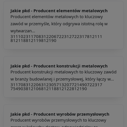
Jakie pkd -
Producent elementów metalowych
Producent elementów metalowych to kluczowy
zawód w przemyśle, który odgrywa istotną rolę w
wytwarzan...
311102
311708
312206
722312
722317
812111
812118
812119
812190
Jakie pkd -
Producent konstrukcji metalowych
Producent konstrukcji metalowych to kluczowy zawód
w branży budowlanej i przemysłowej, który łączy w...
311708
312206
312305
713207
721490
722317
754903
812106
812118
812122
812190
Jakie pkd -
Producent wyrobów przemysłowych
Producent wyrobów przemysłowych to kluczowy
gracz w łańcuchu dostaw, odpowiedzialny za