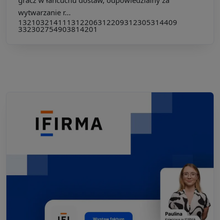
wytwarzanie r...
132103
214111
312206
312209
312305
314409
332302
754903
814201