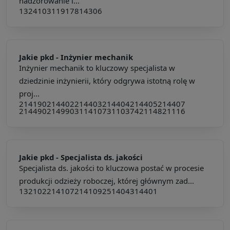
nadzorowanie i...
132410
311917
814306
Jakie pkd -
Inżynier mechanik
Inżynier mechanik to kluczowy specjalista w
dziedzinie inżynierii, który odgrywa istotną rolę w
proj...
214190
214402
214403
214404
214405
214407
214490
214990
311410
731103
742114
821116
Jakie pkd -
Specjalista ds. jakości
Specjalista ds. jakości to kluczowa postać w procesie
produkcji odzieży roboczej, której głównym zad...
132102
214107
214109
251404
314401