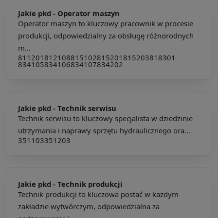
Jakie pkd -
Operator maszyn
Operator maszyn to kluczowy pracownik w procesie
produkcji, odpowiedzialny za obsługę różnorodnych
m...
811201
812108
815102
815201
815203
818301
834105
834106
834107
834202
Jakie pkd -
Technik serwisu
Technik serwisu to kluczowy specjalista w dziedzinie
utrzymania i naprawy sprzętu hydraulicznego ora...
351103
351203
Jakie pkd -
Technik produkcji
Technik produkcji to kluczowa postać w każdym
zakładzie wytwórczym, odpowiedzialna za