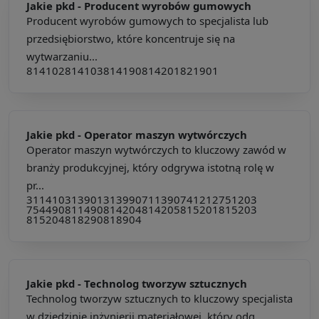
Jakie pkd -
Producent wyrobów gumowych
Producent wyrobów gumowych to specjalista lub
przedsiębiorstwo, które koncentruje się na
wytwarzaniu...
814102
814103
814190
814201
821901
Jakie pkd -
Operator maszyn wytwórczych
Operator maszyn wytwórczych to kluczowy zawód w
branży produkcyjnej, który odgrywa istotną rolę w
pr...
311410
313901
313990
711390
741212
751203
754490
811490
814204
814205
815201
815203
815204
818290
818904
Jakie pkd -
Technolog tworzyw sztucznych
Technolog tworzyw sztucznych to kluczowy specjalista
w dziedzinie inżynierii materiałowej, który odg...