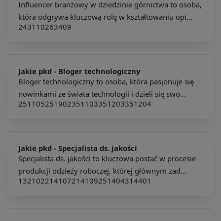
Influencer branżowy w dziedzinie górnictwa to osoba,
która odgrywa kluczową rolę w kształtowaniu opi...
243110
263409
Jakie pkd -
Bloger technologiczny
Bloger technologiczny to osoba, która pasjonuje się
nowinkami ze świata technologii i dzieli się swo...
251105
251902
351103
351203
351204
Jakie pkd -
Specjalista ds. jakości
Specjalista ds. jakości to kluczowa postać w procesie
produkcji odzieży roboczej, której głównym zad...
132102
214107
214109
251404
314401