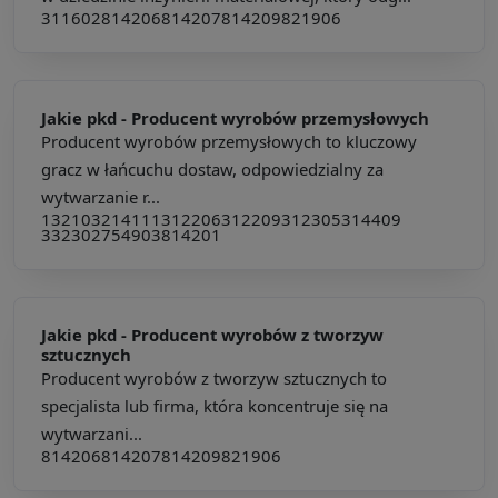
311602
814206
814207
814209
821906
Jakie pkd -
Producent wyrobów przemysłowych
Producent wyrobów przemysłowych to kluczowy
gracz w łańcuchu dostaw, odpowiedzialny za
wytwarzanie r...
132103
214111
312206
312209
312305
314409
332302
754903
814201
Jakie pkd -
Producent wyrobów z tworzyw
sztucznych
Producent wyrobów z tworzyw sztucznych to
specjalista lub firma, która koncentruje się na
wytwarzani...
814206
814207
814209
821906