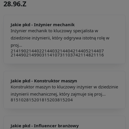
28.96.Z
Jakie pkd -
Inżynier mechanik
Inżynier mechanik to kluczowy specjalista w
dziedzinie inżynierii, który odgrywa istotną rolę w
proj...
214190
214402
214403
214404
214405
214407
214490
214990
311410
731103
742114
821116
Jakie pkd -
Konstruktor maszyn
Konstruktor maszyn to kluczowy inżynier w dziedzinie
inżynierii mechanicznej, który zajmuje się proj...
815102
815201
815203
815204
Jakie pkd -
Influencer branżowy