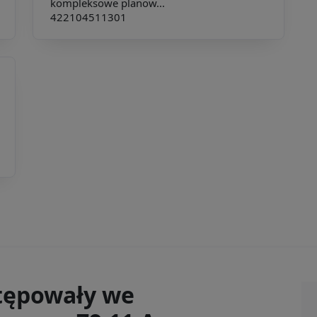
kompleksowe planow...
422104
511301
tępowały we