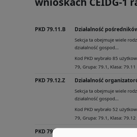
wnioskach CEIDG-1 ra
PKD 79.11.B
Działalność pośrednikó
Sekcja ta obejmuje wiele rod
działalność gospod...
Kod PKD wybrało 85 użytkowni
79, Grupa: 79.1, Klasa: 79.11
PKD 79.12.Z
Działalność organizator
Sekcja ta obejmuje wiele rod
działalność gospod...
Kod PKD wybrało 52 użytkowni
79, Grupa: 79.1, Klasa: 79.12
PKD 79.90.C
Pozostała działalność u