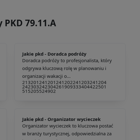
y PKD 79.11.A
Jakie pkd -
Doradca podróży
Doradca podróży to profesjonalista, który
odgrywa kluczową rolę w planowaniu i
organizacji wakacji o...
213201
241201
241202
241203
241204
242303
242304
261909
333404
422501
515205
524902
Jakie pkd -
Organizator wycieczek
Organizator wycieczek to kluczowa postać
w branży turystycznej, odpowiedzialna za