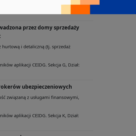
ków aplikacji CEIDG. Sekcja N, Dział:
owadzona przez domy sprzedaży
t
 hurtową i detaliczną (tj. sprzedaż
ków aplikacji CEIDG. Sekcja G, Dział:
brokerów ubezpieczeniowych
lność związaną z usługami finansowymi,
ków aplikacji CEIDG. Sekcja K, Dział: