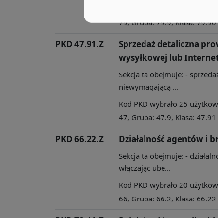
Kod PKD wybrało 39 użytkowni
79, Grupa: 79.9, Klasa: 79.90
PKD 47.91.Z
Sprzedaż detaliczna pr
wysyłkowej lub Interne
Sekcja ta obejmuje: - sprzedaż
niewymagającą ...
Kod PKD wybrało 25 użytkowni
47, Grupa: 47.9, Klasa: 47.91
PKD 66.22.Z
Działalność agentów i 
Sekcja ta obejmuje: - działa
włączając ube...
Kod PKD wybrało 20 użytkowni
66, Grupa: 66.2, Klasa: 66.22