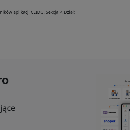
ków aplikacji CEIDG. Sekcja P, Dział:
ro
ające