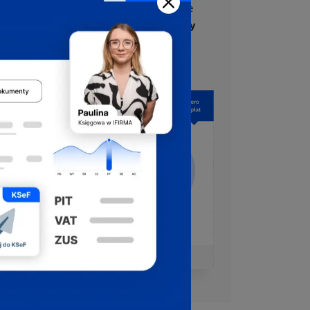
Nasi eksperci odpowiedzą na Twoje
pytania.
Pomoc w rejestracji firmy
jest bezpłatna.