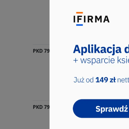
gdzie indziej niesklasy
Sekcja ta obejmuje wiele rod
działalność gospod...
Kod PKD wybrało 49 użytkowni
79, Grupa: 79.9, Klasa: 79.90
PKD 79.90.A
Działalność pilotów wy
turystycznych
Sekcja ta obejmuje wiele rod
działalność gospod...
Kod PKD wybrało 40 użytkowni
79, Grupa: 79.9, Klasa: 79.90
PKD 79.90.B
Działalność w zakresie i
Sekcja ta obejmuje wiele rod
działalność gospod...