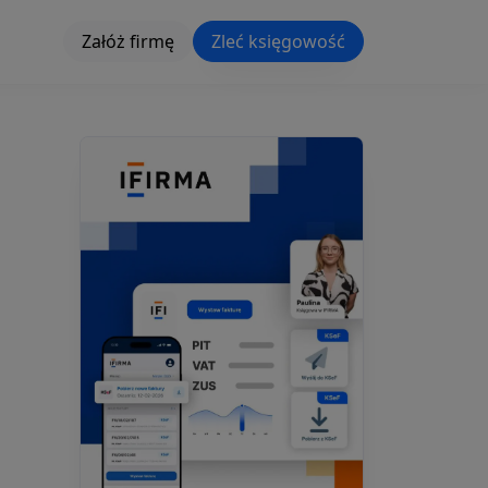
Załóż firmę
Zleć księgowość