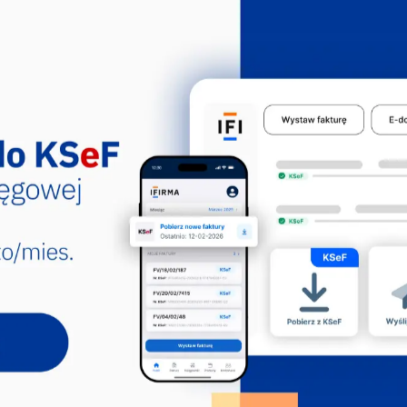
fikowana
zajów działalności wspomagających
ków aplikacji CEIDG. Sekcja N, Dział:
cieczek i przewodników
zajów działalności wspomagających
ków aplikacji CEIDG. Sekcja N, Dział:
nformacji turystycznej
zajów działalności wspomagających