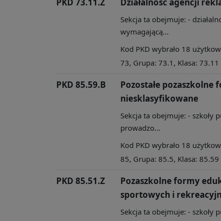
PKD 73.11.Z
Działalność agencji re
Sekcja ta obejmuje: - działal
wymagającą...
Kod PKD wybrało 18 użytkowni
73, Grupa: 73.1, Klasa: 73.11
PKD 85.59.B
Pozostałe pozaszkolne f
niesklasyfikowane
Sekcja ta obejmuje: - szkoły 
prowadzo...
Kod PKD wybrało 18 użytkowni
85, Grupa: 85.5, Klasa: 85.59
PKD 85.51.Z
Pozaszkolne formy eduka
sportowych i rekreacyj
Sekcja ta obejmuje: - szkoły 