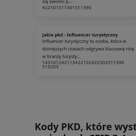
się swoimi p...
422101
511301
511390
Jakie pkd -
Influencer turystyczny
Influencer turystyczny to osoba, która w
dzisiejszych czasach odgrywa kluczową rolę
w branży turysty...
143101
242113
422102
422502
511390
515203
Kody PKD, które wys